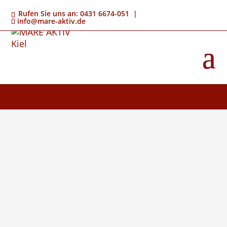
Rufen Sie uns an: 0431 6674-051 |
info@mare-aktiv.de
Die klassische Massage ist seit dem
Altertum gebräuchlich. Sie kann alleine
oder in Kombination mit anderen