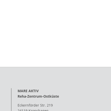
MARE AKTIV
Reha-Zentrum-Ostküste
Eckernförder Str. 219
24119 Kronshagen