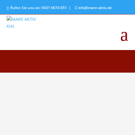
Rufen Sie uns an: 0431 6674-051 |
info@mare-aktiv.de
Die Osteopathie ist ein ganzheitliches
Untersuchungs- und Behandlungskonzept.